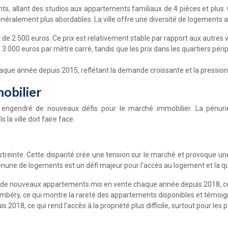
 allant des studios aux appartements familiaux de 4 pièces et plus. O
généralement plus abordables. La ville offre une diversité de logements 
2 500 euros. Ce prix est relativement stable par rapport aux autres vil
 3 000 euros par mètre carré, tandis que les prix dans les quartiers pér
e année depuis 2015, reflétant la demande croissante et la pression 
obilier
 engendré de nouveaux défis pour le marché immobilier. La pénur
a ville doit faire face.
inte. Cette disparité crée une tension sur le marché et provoque une 
nurie de logements est un défi majeur pour l’accès au logement et la q
 de nouveaux appartements mis en vente chaque année depuis 2018, ce
béry, ce qui montre la rareté des appartements disponibles et témoig
18, ce qui rend l’accès à la propriété plus difficile, surtout pour les