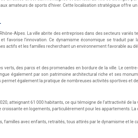
re aux amateurs de sports d’hiver. Cette localisation stratégique offre u
r
-Alpes. La ville abrite des entreprises dans des secteurs variés tels 
s et favorise l’innovation. Ce dynamisme économique se traduit par l
unes actifs et les familles recherchant un environnement favorable au 
erts, des parcs et des promenades en bordure de la ville. Le centre-v
ngue également par son patrimoine architectural riche et ses monumen
permet également la pratique de nombreuses activités sportives et de ple
 atteignant 61 000 habitants, ce qui témoigne de l’attractivité de la vi
croissante en logements, particulièrement pour les appartements. 
s, familles avec enfants, retraités, tous attirés par le dynamisme et le