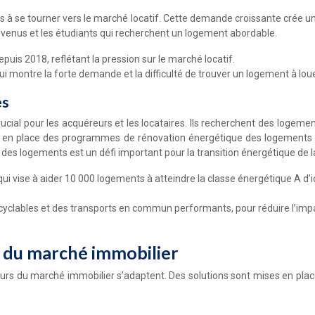
es à se tourner vers le marché locatif. Cette demande croissante crée un
evenus et les étudiants qui recherchent un logement abordable.
is 2018, reflétant la pression sur le marché locatif.
 montre la forte demande et la difficulté de trouver un logement à louer
es
cial pour les acquéreurs et les locataires. Ils recherchent des loge
en place des programmes de rénovation énergétique des logements an
s logements est un défi important pour la transition énergétique de la 
ui vise à aider 10 000 logements à atteindre la classe énergétique A d’
s cyclables et des transports en commun performants, pour réduire l’im
s du marché immobilier
cteurs du marché immobilier s’adaptent. Des solutions sont mises en pl