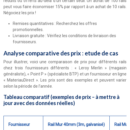
réduits ou offerts au-delà d’un certain seuil. Un achat de 100 rails
peut vous faire économiser 15% par rapport à un achat de 10 rails.
Négociez les prix !
Remises quantitatives : Recherchez les offres
promotionnelles.
Livraison gratuite : Vérifiez les conditions de livraison des
fournisseurs.
Analyse comparative des prix : etude de cas
Pour illustrer, voici une comparaison de prix pour différents rails
chez trois fournisseurs différents : « Leroy Merlin » (magasin
généraliste), « Point P » (spécialiste BTP) et un fournisseur en ligne
« MateriauDirect ». Les prix sont des exemples et peuvent varier
selon la période de l’année.
Tableau comparatif (exemples de prix – à mettre à
jour avec des données réelles)
Fournisseur
Rail Mur 40mm (3m, galvanisé)
Rail Mu