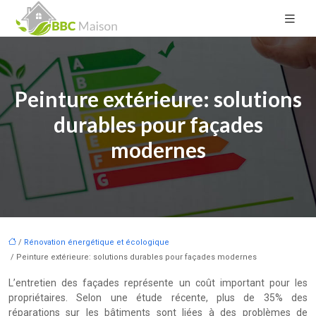
Peinture extérieure: solutions
durables pour façades
modernes
/
Rénovation énergétique et écologique
/ Peinture extérieure: solutions durables pour façades modernes
L’entretien des façades représente un coût important pour les
propriétaires. Selon une étude récente, plus de 35% des
réparations sur les bâtiments sont liées à des problèmes de