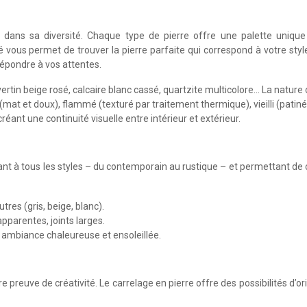
e dans sa diversité. Chaque type de pierre offre une palette unique
 vous permet de trouver la pierre parfaite qui correspond à votre sty
 répondre à vos attentes.
avertin beige rosé, calcaire blanc cassé, quartzite multicolore… La nature
douci (mat et doux), flammé (texturé par traitement thermique), vieilli (pa
éant une continuité visuelle entre intérieur et extérieur.
tant à tous les styles – du contemporain au rustique – et permettant de
res (gris, beige, blanc).
 apparentes, joints larges.
, ambiance chaleureuse et ensoleillée.
preuve de créativité. Le carrelage en pierre offre des possibilités d’ori