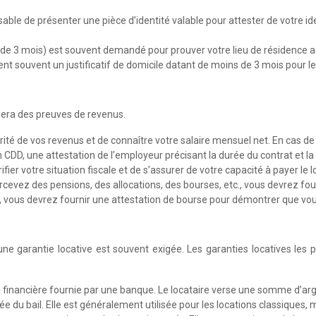
nsable de présenter une pièce d’identité valable pour attester de votre ide
 de 3 mois) est souvent demandé pour prouver votre lieu de résidence actue
nt souvent un justificatif de domicile datant de moins de 3 mois pour le
dera des preuves de revenus.
arité de vos revenus et de connaître votre salaire mensuel net. En cas de 
D, une attestation de l’employeur précisant la durée du contrat et la
fier votre situation fiscale et de s’assurer de votre capacité à payer le l
rcevez des pensions, des allocations, des bourses, etc., vous devrez fourn
, vous devrez fournir une attestation de bourse pour démontrer que vou
ne garantie locative est souvent exigée. Les garanties locatives les pl
 financière fournie par une banque. Le locataire verse une somme d’arg
 du bail. Elle est généralement utilisée pour les locations classiques, 