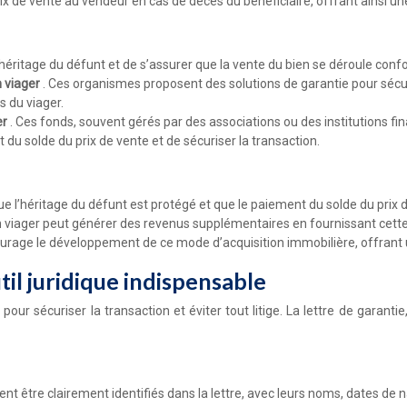
x de vente au vendeur en cas de décès du bénéficiaire, offrant ainsi une
l’héritage du défunt et de s’assurer que la vente du bien se déroule con
n viager
. Ces organismes proposent des solutions de garantie pour sécur
s du viager.
er
. Ces fonds, souvent gérés par des associations ou des institutions f
 du solde du prix de vente et de sécuriser la transaction.
 l’héritage du défunt est protégé et que le paiement du solde du prix de
n viager peut générer des revenus supplémentaires en fournissant cette
ncourage le développement de ce mode d’acquisition immobilière, offrant
til juridique indispensable
ur sécuriser la transaction et éviter tout litige. La lettre de garantie
oivent être clairement identifiés dans la lettre, avec leurs noms, dates d