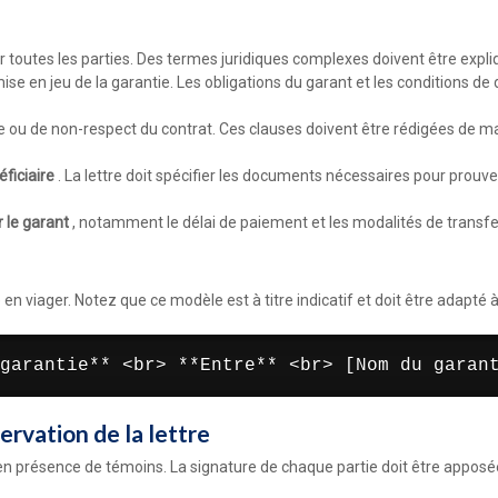
 toutes les parties. Des termes juridiques complexes doivent être expl
mise en jeu de la garantie. Les obligations du garant et les conditions 
 ou de non-respect du contrat. Ces clauses doivent être rédigées de mani
éficiaire
. La lettre doit spécifier les documents nécessaires pour prouv
r le garant
, notamment le délai de paiement et les modalités de transfe
n viager. Notez que ce modèle est à titre indicatif et doit être adapté 
garantie** <br> **Entre** <br> [Nom du garan
rvation de la lettre
r en présence de témoins. La signature de chaque partie doit être apposée