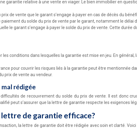
 d’une garantie relative à une vente en viager. Le bien immobilier en quest
du prix de vente que le garant s’engage à payer en cas de décès du bénéfi
s de paiement du solde du prix de vente par le garant, notamment le délai
laquelle le garant s’engage à payer le solde du prix de vente. Cette durée
iser les conditions dans lesquelles la garantie est mise en jeu. En général
urance pour couvrir les risques liés à la garantie peut être mentionnée da
 du prix de vente au vendeur.
e mal rédigée
difficultés de recouvrement du solde du prix de vente. Il est donc cru
alifié peut s’assurer que la lettre de garantie respecte les exigences léga
lettre de garantie efficace?
nsaction, la lettre de garantie doit être rédigée avec soin et clarté. Voi