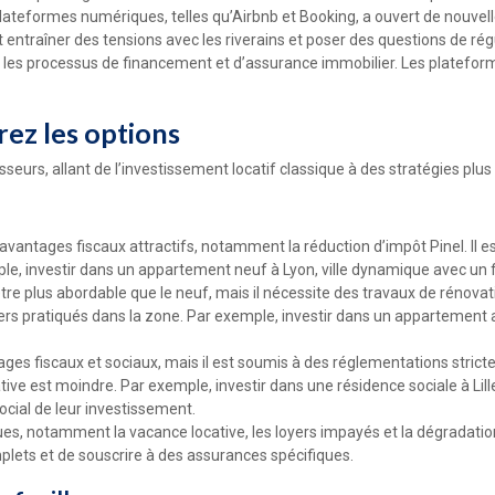
lateformes numériques, telles qu’Airbnb et Booking, a ouvert de nouvelle
 entraîner des tensions avec les riverains et poser des questions de rég
 les processus de financement et d’assurance immobilier. Les plateforme
rez les options
sseurs, allant de l’investissement locatif classique à des stratégies plus
avantages fiscaux attractifs, notamment la réduction d’impôt Pinel. Il 
, investir dans un appartement neuf à Lyon, ville dynamique avec un fo
re plus abordable que le neuf, mais il nécessite des travaux de rénovat
yers pratiqués dans la zone. Par exemple, investir dans un appartement an
ages fiscaux et sociaux, mais il est soumis à des réglementations stric
ative est moindre. Par exemple, investir dans une résidence sociale à Li
ocial de leur investissement.
es, notamment la vacance locative, les loyers impayés et la dégradation
mplets et de souscrire à des assurances spécifiques.