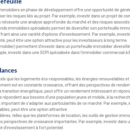
tefeuille
s immobiliers en phase de développement offre une opportunité de géné
er les risques liés au projet. Par exemple, investir dans un projet de co
is nécessite une analyse approfondie du marché et des risques associés
onds immobiliers spécialisés permet de diversifier son portefeuille immob
rant ainsi une variété d’options d’investissement. Par exemple, investir
té, peut être une option attractive pour les investisseurs à long terme.
obilier) permettent d’investir dans un portefeuille immobilier diversif
mple, investir dans une SCPI spécialisée dans l’immobilier commercial 
dances
tels que les logements éco-responsables, les énergies renouvelables et 
ment est en constante croissance, offrant des perspectives de rendeme
transition énergétique, peut offrir un rendement intéressant et répo
ts répondent aux besoins d’une population jeune et mobile, à la recherch
important de s’adapter aux particularités de ce marché. Par exemple, inve
les, peut être une option attractive.
ères, telles que les plateformes de location, les outils de gestion immobi
des perspectives de croissance importantes. Par exemple, investir dans u
é d’investissement à fort potentiel.