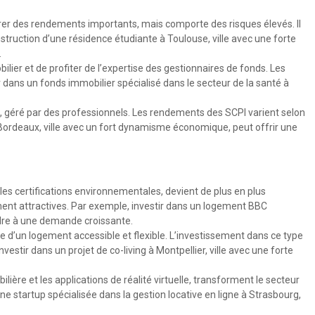
rer des rendements importants, mais comporte des risques élevés. Il
nstruction d’une résidence étudiante à Toulouse, ville avec une forte
.
ilier et de profiter de l’expertise des gestionnaires de fonds. Les
 dans un fonds immobilier spécialisé dans le secteur de la santé à
ié, géré par des professionnels. Les rendements des SCPI varient selon
à Bordeaux, ville avec un fort dynamisme économique, peut offrir une
les certifications environnementales, devient de plus en plus
nt attractives. Par exemple, investir dans un logement BBC
ndre à une demande croissante.
e d’un logement accessible et flexible. L’investissement dans ce type
stir dans un projet de co-living à Montpellier, ville avec une forte
lière et les applications de réalité virtuelle, transforment le secteur
ne startup spécialisée dans la gestion locative en ligne à Strasbourg,