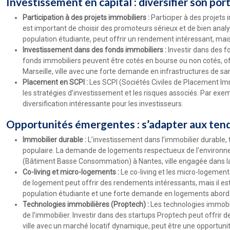
Investissement en capital : diversifier son por
Participation à des projets immobiliers :
Participer à des projet
est important de choisir des promoteurs sérieux et de bien analys
population étudiante, peut offrir un rendement intéressant, ma
Investissement dans des fonds immobiliers :
Investir dans des f
fonds immobiliers peuvent être cotés en bourse ou non cotés, off
Marseille, ville avec une forte demande en infrastructures de san
Placement en SCPI :
Les SCPI (Sociétés Civiles de Placement Imm
les stratégies d’investissement et les risques associés. Par exe
diversification intéressante pour les investisseurs.
Opportunités émergentes : s’adapter aux ten
Immobilier durable :
L’investissement dans l’immobilier durable, 
populaire. La demande de logements respectueux de l’environne
(Bâtiment Basse Consommation) à Nantes, ville engagée dans la 
Co-living et micro-logements :
Le co-living et les micro-logemen
de logement peut offrir des rendements intéressants, mais il est 
population étudiante et une forte demande en logements abordab
Technologies immobilières (Proptech) :
Les technologies immobili
de l’immobilier. Investir dans des startups Proptech peut offrir 
ville avec un marché locatif dynamique, peut être une opportunit