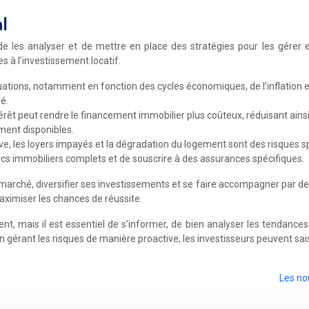
l
e les analyser et de mettre en place des stratégies pour les gérer ef
es à l’investissement locatif.
tuations, notamment en fonction des cycles économiques, de l’inflation et
é.
êt peut rendre le financement immobilier plus coûteux, réduisant ainsi la
ement disponibles.
ve, les loyers impayés et la dégradation du logement sont des risques spé
tics immobiliers complets et de souscrire à des assurances spécifiques.
marché, diversifier ses investissements et se faire accompagner par de
maximiser les chances de réussite.
ment, mais il est essentiel de s’informer, de bien analyser les tendanc
en gérant les risques de manière proactive, les investisseurs peuvent sa
Les no