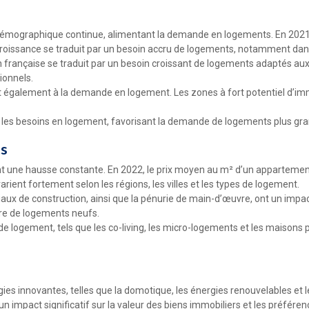
émographique continue, alimentant la demande en logements. En 2021, la 
roissance se traduit par un besoin accru de logements, notamment dan
on française se traduit par un besoin croissant de logements adaptés au
ionnels.
nt également à la demande en logement. Les zones à fort potentiel d’im
 les besoins en logement, favorisant la demande de logements plus gra
ts
ent une hausse constante. En 2022, le prix moyen au m² d’un appartement 
ient fortement selon les régions, les villes et les types de logement.
aux de construction, ainsi que la pénurie de main-d’œuvre, ont un impac
ffre de logements neufs.
 logement, tels que les co-living, les micro-logements et les maisons 
gies innovantes, telles que la domotique, les énergies renouvelables et 
impact significatif sur la valeur des biens immobiliers et les préfére