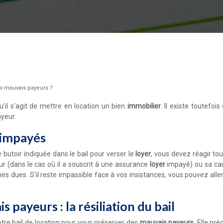
x mauvais payeurs ?
u’il s’agit de mettre en location un bien
immobilier
. Il existe toutefoi
yeur.
s impayés
 butoir indiquée dans le bail pour verser le
loyer
, vous devez réagir to
ur (dans le cas où il a souscrit à une assurance
loyer
impayé) ou sa caut
dues. S’il reste impassible face à vos insistances, vous pouvez aller 
payeurs : la résiliation du bail
votre bail de location pour vous préserver des
mauvais payeurs
. Elle pr