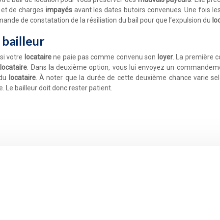
et de charges
impayés
avant les dates butoirs convenues. Une fois les
ande de constatation de la résiliation du bail pour que l’expulsion du
lo
 bailleur
si votre
locataire
ne paie pas comme convenu son
loyer
. La première c
e
locataire
. Dans la deuxième option, vous lui envoyez un commandemen
 du
locataire
. À noter que la durée de cette deuxième chance varie selo
e. Le bailleur doit donc rester patient.