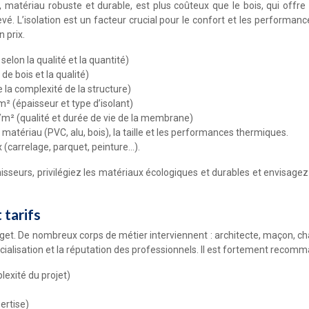
, matériau robuste et durable, est plus coûteux que le bois, qui offre
. L’isolation est un facteur crucial pour le confort et les performance
 prix.
elon la qualité et la quantité)
e bois et la qualité)
la complexité de la structure)
² (épaisseur et type d’isolant)
m² (qualité et durée de vie de la membrane)
e matériau (PVC, alu, bois), la taille et les performances thermiques.
 (carrelage, parquet, peinture…).
nisseurs, privilégiez les matériaux écologiques et durables et envisage
 tarifs
 De nombreux corps de métier interviennent : architecte, maçon, charpe
cialisation et la réputation des professionnels. Il est fortement recomma
exité du projet)
ertise)