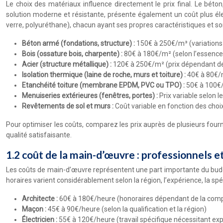
Le choix des matériaux influence directement le prix final. Le béton
solution moderne et résistante, présente également un coût plus élevé
verre, polyuréthane), chacun ayant ses propres caractéristiques et son
Béton armé (fondations, structure) :
150€ à 250€/m³ (variations s
Bois (ossature bois, charpente) :
80€ à 180€/m² (selon l’essence d
Acier (structure métallique) :
120€ à 250€/m² (prix dépendant de 
Isolation thermique (laine de roche, murs et toiture) :
40€ à 80€/m
Etanchéité toiture (membrane EPDM, PVC ou TPO) :
50€ à 100€/
Menuiseries extérieures (fenêtres, portes) :
Prix variable selon l
Revêtements de sol et murs :
Coût variable en fonction des choix
Pour optimiser les coûts, comparez les prix auprès de plusieurs four
qualité satisfaisante.
1.2 coût de la main-d’œuvre : professionnels et
Les coûts de main-d’œuvre représentent une part importante du budget.
horaires varient considérablement selon la région, l’expérience, la spé
Architecte :
60€ à 180€/heure (honoraires dépendant de la compl
Maçon :
45€ à 90€/heure (selon la qualification et la région)
Électricien :
55€ à 120€/heure (travail spécifique nécessitant exp