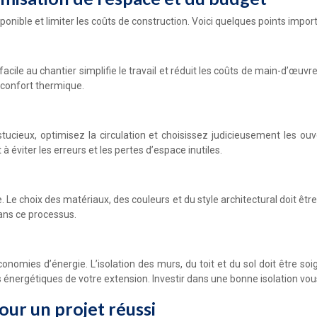
onible et limiter les coûts de construction. Voici quelques points impor
cile au chantier simplifie le travail et réduit les coûts de main-d’œuvr
e confort thermique.
cieux, optimisez la circulation et choisissez judicieusement les ou
 éviter les erreurs et les pertes d’espace inutiles.
Le choix des matériaux, des couleurs et du style architectural doit êtr
dans ce processus.
onomies d’énergie. L’isolation des murs, du toit et du sol doit être soi
 énergétiques de votre extension. Investir dans une bonne isolation vo
pour un projet réussi