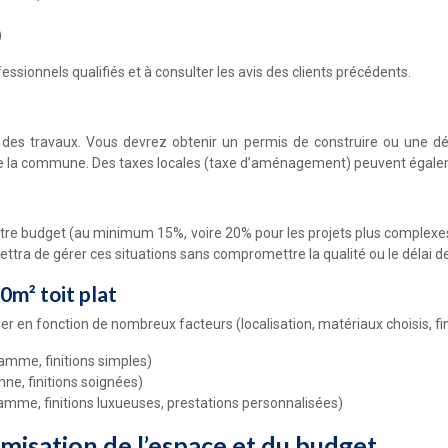
)
essionnels qualifiés et à consulter les avis des clients précédents.
des travaux. Vous devrez obtenir un permis de construire ou une décl
 de la commune. Des taxes locales (taxe d’aménagement) peuvent égalem
 votre budget (au minimum 15%, voire 20% pour les projets plus complexe
ttra de gérer ces situations sans compromettre la qualité ou le délai de 
0m² toit plat
er en fonction de nombreux facteurs (localisation, matériaux choisis, fin
amme, finitions simples)
ne, finitions soignées)
amme, finitions luxueuses, prestations personnalisées)
imisation de l’espace et du budget