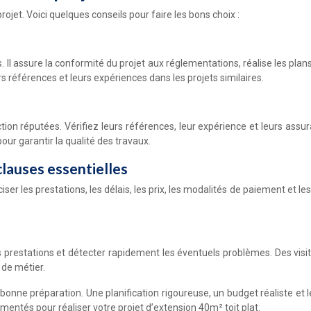
rojet. Voici quelques conseils pour faire les bons choix :
s. Il assure la conformité du projet aux réglementations, réalise les plan
rs références et leurs expériences dans les projets similaires.
tion réputées. Vérifiez leurs références, leur expérience et leurs ass
ur garantir la qualité des travaux.
clauses essentielles
préciser les prestations, les délais, les prix, les modalités de paiement et 
des prestations et détecter rapidement les éventuels problèmes. Des vis
 de métier.
bonne préparation. Une planification rigoureuse, un budget réaliste et l
imentés pour réaliser votre projet d’extension 40m² toit plat.