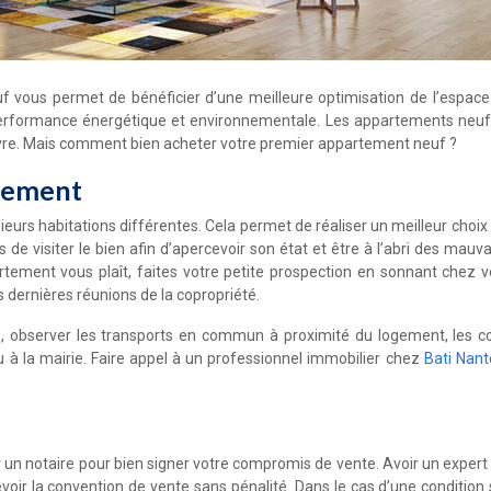
 vous permet de bénéficier d’une meilleure optimisation de l’espace h
performance énergétique et environnementale. Les appartements ne
vivre. Mais comment bien acheter votre premier appartement neuf ?
ogement
sieurs habitations différentes. Cela permet de réaliser un meilleur choi
s de visiter le bien afin d’apercevoir son état et être à l’abri des m
ppartement vous plaît, faites votre petite prospection en sonnant chez 
 dernières réunions de la copropriété.
que, observer les transports en commun à proximité du logement, les 
 ou à la mairie. Faire appel à un professionnel immobilier chez
Bati Nant
ger un notaire pour bien signer votre compromis de vente. Avoir un exp
voir la convention de vente sans pénalité. Dans le cas d’une condition